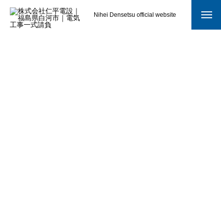
Nihei Densetsu official website
会社案内
COMPANY
ご挨拶
会社概要
職場環境への取組み
ご挨拶
会社概要
職場環境への取組
受賞歴
受賞歴
み
実績・施工事例
採用情報
RECRUIT
アクセス
ACCESS